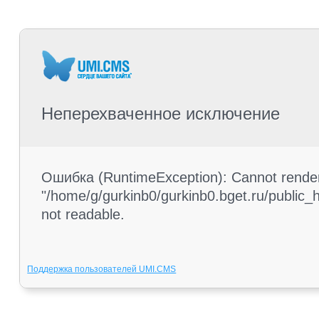
Неперехваченное исключение
Ошибка (RuntimeException): Cannot render 
"/home/g/gurkinb0/gurkinb0.bget.ru/public_ht
not readable.
Поддержка пользователей UMI.CMS