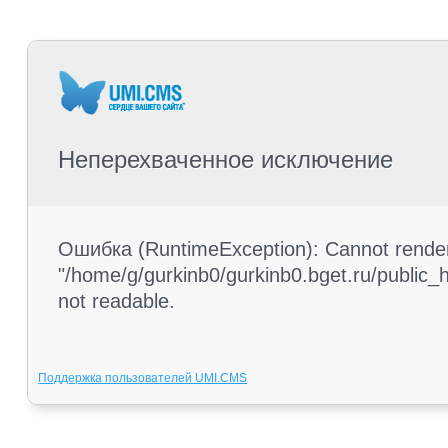
Неперехваченное исключение
Ошибка (RuntimeException): Cannot render 
"/home/g/gurkinb0/gurkinb0.bget.ru/public_ht
not readable.
Поддержка пользователей UMI.CMS