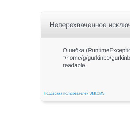
Неперехваченное исклю
Ошибка (RuntimeException
"/home/g/gurkinb0/gurkinb0
readable.
Поддержка пользователей UMI.CMS