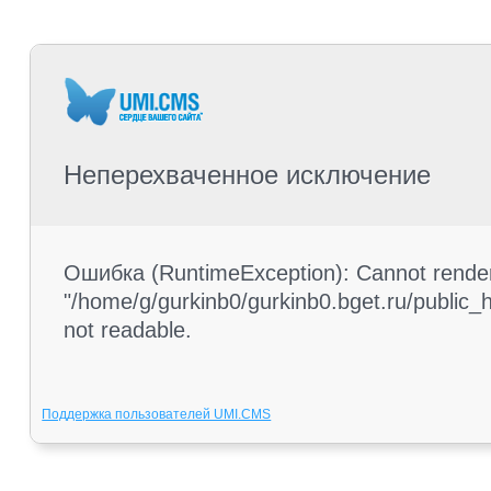
Неперехваченное исключение
Ошибка (RuntimeException): Cannot render 
"/home/g/gurkinb0/gurkinb0.bget.ru/public_ht
not readable.
Поддержка пользователей UMI.CMS