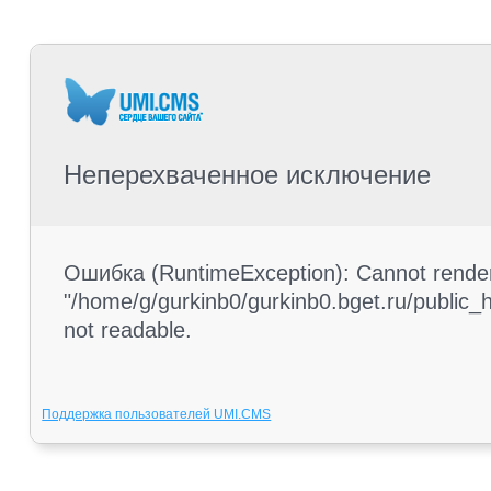
Неперехваченное исключение
Ошибка (RuntimeException): Cannot render 
"/home/g/gurkinb0/gurkinb0.bget.ru/public_ht
not readable.
Поддержка пользователей UMI.CMS