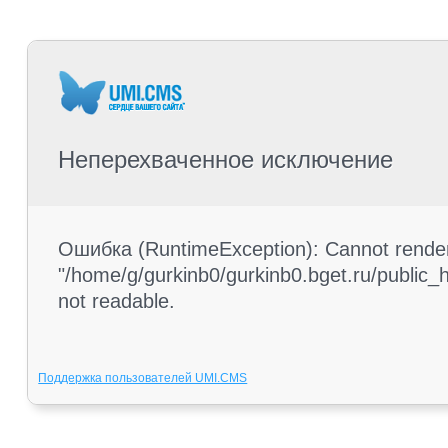
Неперехваченное исключение
Ошибка (RuntimeException): Cannot render 
"/home/g/gurkinb0/gurkinb0.bget.ru/public_ht
not readable.
Поддержка пользователей UMI.CMS